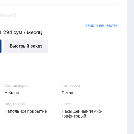
00005372
Нашли дешевле?
1 294 сум / месяц
Быстрый заказ
Состав ворса
Тип ворса
Нейлон
Петля
Вид товара
Цвет
Напольное покрытие
Насыщенный тёмно-
графитовый