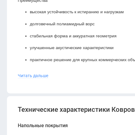
Преимущества
высокая устойчивость к истиранию и нагрузкам
долговечный полиамидный ворс
стабильная форма и аккуратная геометрия
улучшенные акустические характеристики
практичное решение для крупных коммерческих объ
Bloq PA Balance 946 Graphite
— надёжная ковровая
Читать дальше
Она обеспечивает высокую износостойкость, акусти
помещений с интенсивной нагрузкой.
Технические характеристики Ковровая
Напольные покрытия