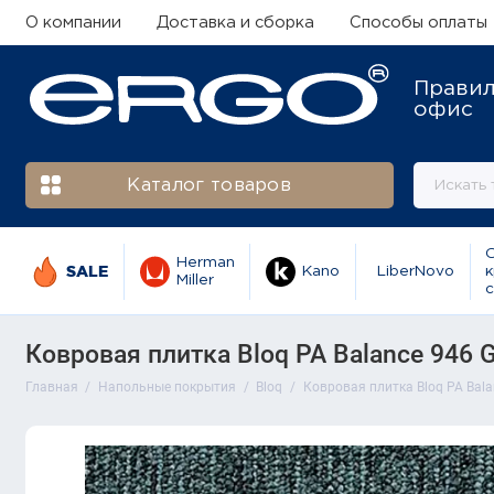
О компании
Доставка и сборка
Способы оплаты
Прави
офис
Каталог товаров
Herman
SALE
Kano
LiberNovo
к
Miller
с
Ковровая плитка Bloq PA Balance 946 Gr
Главная
Напольные покрытия
Bloq
Ковровая плитка Bloq PA Balan