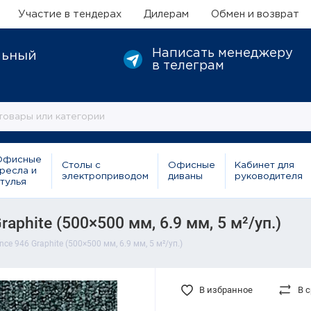
Участие в тендерах
Дилерам
Обмен и возврат
Написать менеджеру
льный
в телеграм
Офисные
Столы с
Офисные
Кабинет для
ресла и
электроприводом
диваны
руководителя
тулья
aphite (500×500 мм, 6.9 мм, 5 м²/уп.)
ce 946 Graphite (500×500 мм, 6.9 мм, 5 м²/уп.)
В избранное
В 