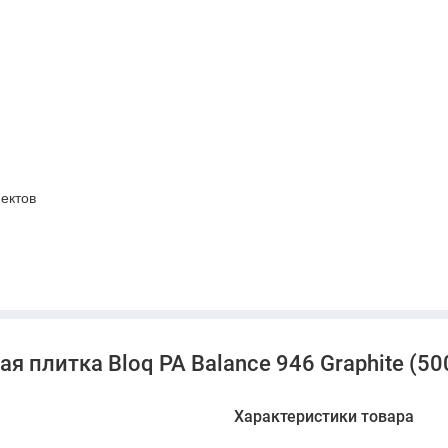
ектов
 плитка коммерческого класса для офисных проектов ERGO.
ческий комфорт и строгий универсальный дизайн для
 плитка Bloq PA Balance 946 Graphite (500
Характеристики товара