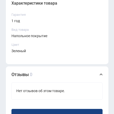
качество рабочей среды. Оптимальный выбор
Характеристики товара
для проектов ERGO, где важны долговечность,
Гарантия
функциональность и дизайн.
1 год
Вид товара
Напольное покрытие
Цвет
Зеленый
Отзывы
0
Нет отзывов об этом товаре.