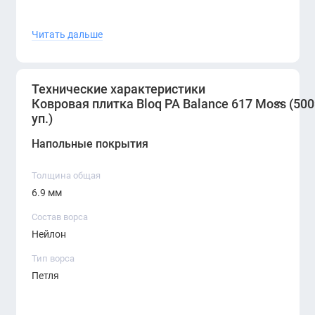
высокая устойчивость к истиранию и нагрузкам
Читать дальше
улучшенные акустические характеристики
премиальный внешний вид и текстура
Технические характеристики
удобный формат для сложных и больших
Ковровая плитка Bloq PA Balance 617 Moss (500
уп.)
пространств
Напольные покрытия
простота ухода и длительный срок службы
Bloq PA Balance 617 Moss
— это премиальная
Толщина общая
6.9 мм
коммерческая ковровая плитка, идеально
подходящая для современных офисов и
Состав ворса
общественных пространств с высокой
Нейлон
проходимостью. Она сочетает высокую
Тип ворса
износостойкость, отличные акустические
Петля
свойства и природный, спокойный оттенок,
который повышает комфорт и визуальное