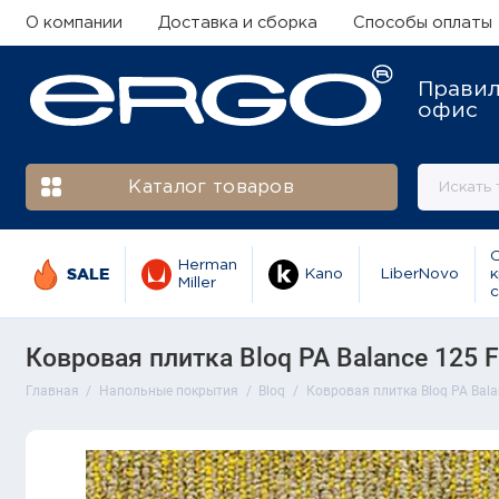
О компании
Доставка и сборка
Способы оплаты
Прави
офис
Каталог товаров
Herman
SALE
Kano
LiberNovo
к
Miller
с
Ковровая плитка Bloq PA Balance 125 Fl
Главная
Напольные покрытия
Bloq
Ковровая плитка Bloq PA Balan