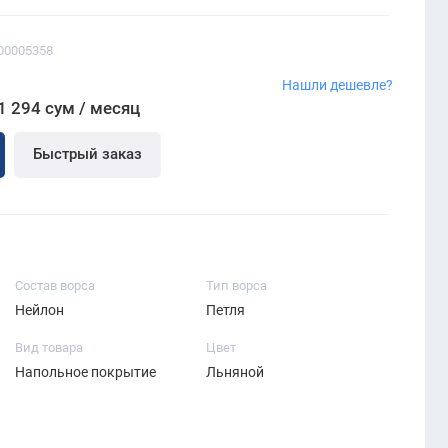
00005358
Нашли дешевле?
1 294 сум / месяц
Быстрый заказ
Состав ворса
Тип ворса
Нейлон
Петля
Вид товара
Цвет
Напольное покрытие
Льняной