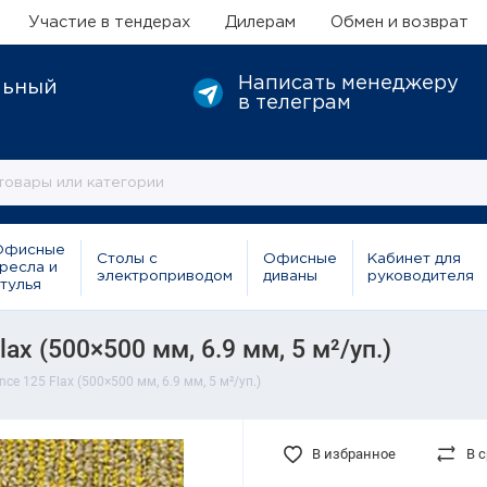
Участие в тендерах
Дилерам
Обмен и возврат
Написать менеджеру
льный
в телеграм
Офисные
Столы с
Офисные
Кабинет для
ресла и
электроприводом
диваны
руководителя
тулья
ax (500×500 мм, 6.9 мм, 5 м²/уп.)
ce 125 Flax (500×500 мм, 6.9 мм, 5 м²/уп.)
В избранное
В 