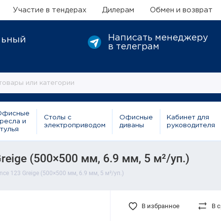
Участие в тендерах
Дилерам
Обмен и возврат
Написать менеджеру
льный
в телеграм
Офисные
Столы с
Офисные
Кабинет для
ресла и
электроприводом
диваны
руководителя
тулья
eige (500×500 мм, 6.9 мм, 5 м²/уп.)
ce 123 Greige (500×500 мм, 6.9 мм, 5 м²/уп.)
В избранное
В 