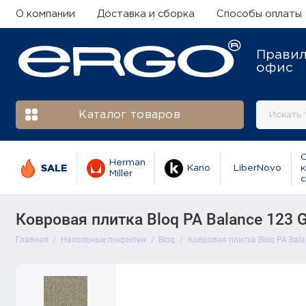
О компании
Доставка и сборка
Способы оплаты
Прави
офис
Каталог товаров
Herman
SALE
Kano
LiberNovo
к
Miller
с
Ковровая плитка Bloq PA Balance 123 Gr
Главная
Напольные покрытия
Bloq
Ковровая плитка Bloq PA Balan