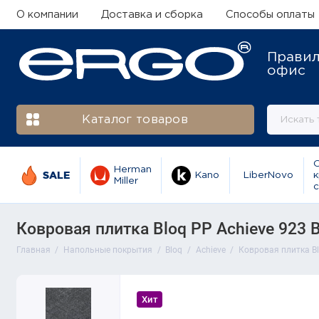
О компании
Доставка и сборка
Способы оплаты
Прави
офис
Каталог товаров
Herman
SALE
Kano
LiberNovo
к
Miller
с
Ковровая плитка Bloq PP Achieve 923 Ba
Главная
Напольные покрытия
Bloq
Achieve
Ковровая плитка Blo
Хит