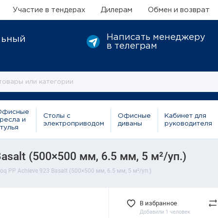
Участие в тендерах
Дилерам
Обмен и возврат
Написать менеджеру
льный
в телеграм
Офисные
Столы с
Офисные
Кабинет для
ресла и
электроприводом
диваны
руководителя
тулья
salt (500×500 мм, 6.5 мм, 5 м²/уп.)
q PP Achieve 923 Basalt (500×500 мм, 6.5 мм, 5 м²/уп.)
В избранное
Добавили 1 человек