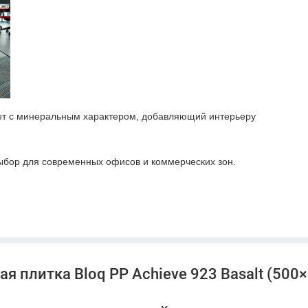
ет с минеральным характером, добавляющий интерьеру
выбор для современных офисов и коммерческих зон.
глубокому базальтовому оттенку плитка остаётся стильной,
.
 плитка Bloq PP Achieve 923 Basalt (500×5