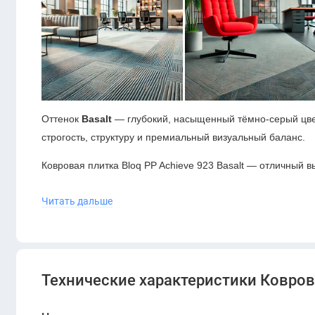
Оттенок
Basalt
— глубокий, насыщенный тёмно-серый цв
строгость, структуру и премиальный визуальный баланс.
Ковровая плитка Bloq PP Achieve 923 Basalt — отличный 
Благодаря высокой износостойкости, прочной структуре и 
Читать дальше
долговечной и практичной в любых рабочих пространствах
Технические характеристики Ковровая