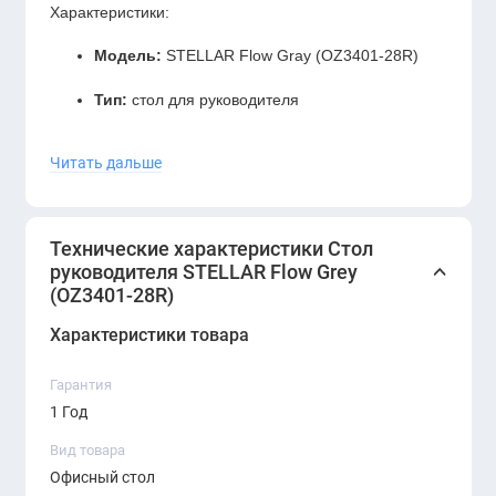
Характеристики:
Модель:
STELLAR Flow Gray (OZ3401-28R)
Тип:
стол для руководителя
Цвет:
Flow Gray
Читать дальше
Материал:
меламин (стойкий к влаге и
повреждениям)
Технические характеристики Стол
Назначение:
кабинеты руководителей,
руководителя STELLAR Flow Grey
премиальные офисы
(OZ3401-28R)
Преимущества:
Характеристики товара
Элегантный серый оттенок
Flow Gray
Гарантия
1 Год
Долговечный и практичный меламиновый
материал
Вид товара
Офисный стол
Просторная рабочая поверхность