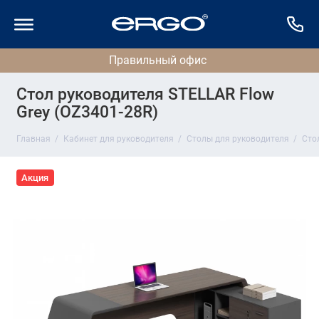
Стол руководителя STELLAR Flow
Grey (OZ3401-28R)
Главная
Кабинет для руководителя
Столы для руководителя
Сто
Акция