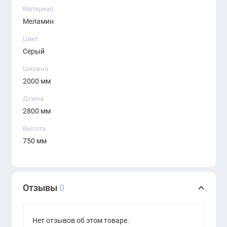
Материал
Минималистичный и престижный дизайн
Меламин
Идеально сочетается с мебелью серии
Цвет
Серый
STELLAR
Ширина
2000 мм
Длина
2800 мм
Высота
750 мм
Отзывы
0
Нет отзывов об этом товаре.