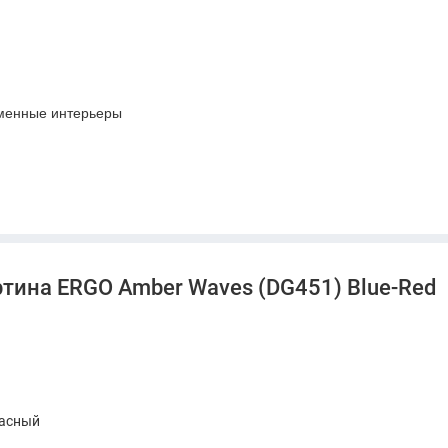
еменные интерьеры
ртина ERGO Amber Waves (DG451) Blue-Red
расный