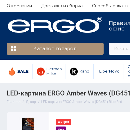
О компании
Доставка и сборка
Способы оплаты
Прави
офис
Каталог товаров
Herman
SALE
Kano
LiberNovo
к
Miller
с
LED-картина ERGO Amber Waves (DG451
Главная
Декор
LED-картина ERGO Amber Waves (DG451) Blue-Red
Акция
Хит