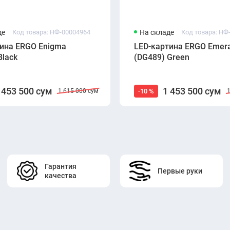
де
Код товара: НФ-00004964
На складе
Код товара: НФ
ина ERGO Enigma
LED-картина ERGO Emera
Black
(DG489) Green
 453 500 сум
1 453 500 сум
-10 %
1 615 000 сум
Гарантия
Первые руки
качества