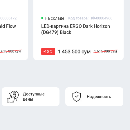
-00006172
На складе
Код товара: НФ-00004966
ld Flow
LED-картина ERGO Dark Horizon
(DG479) Black
1 453 500 сум
-10 %
1 615 000 сум
1 615 000 сум
Доступные
Надежность
цены