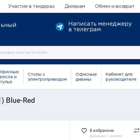
Участие в тендерах
Дилерам
Обмен и возврат
Написать менеджеру
льный
в телеграм
Офисные
Столы с
Офисные
Кабинет для
ресла и
электроприводом
диваны
руководителя
тулья
) Blue-Red
В избранное
Добавили 1 человек