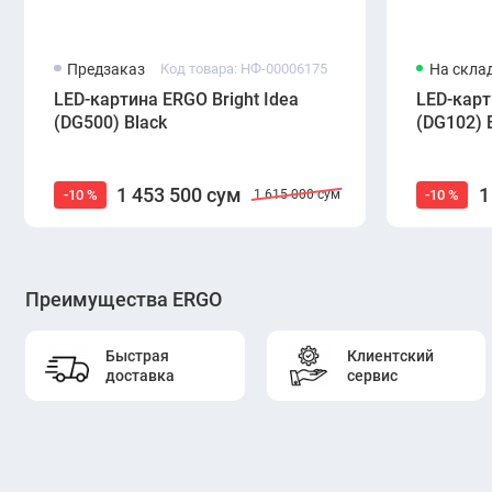
Предзаказ
Код товара: НФ-00006175
На скла
LED-картина ERGO Bright Idea
LED-карт
(DG500) Black
(DG102) 
1 453 500 сум
1
-10 %
-10 %
1 615 000 сум
Преимущества ERGO
Быстрая
Клиентский
доставка
сервис