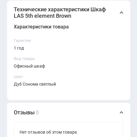
Технические характеристики Шкаф
Назначение:
офисные помещения, кабинеты,
LAS 5th element Brown
зоны хранения
Характеристики товара
Преимущества:
Гарантия
Современный и минималистичный дизайн
1 год
Вместительная система хранения
Вид товара
Офисный шкаф
Натуральный цвет дерева делает интерьер
уютным
Цвет
Дуб Сонома светлый
Прочные и долговечные материалы
Идеально сочетается с коллекцией
5th Element
Отзывы
0
Нет отзывов об этом товаре.