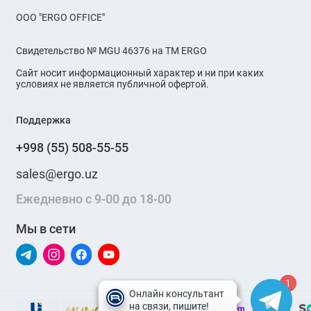
OOO "ERGO OFFICE"
Свидетельство № MGU 46376 на ТМ ERGO
Сайт носит информационный характер и ни при каких
условиях не является публичной офертой.
Поддержка
+998 (55) 508-55-55
sales@ergo.uz
Ежедневно с 9-00 до 18-00
Мы в сети
1
1