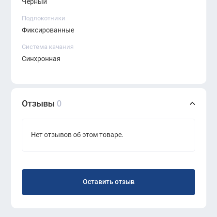
Черный
Элегантный и представительный дизайн
Подлокотники
Фиксированные
Эргономика для снижения нагрузки на
позвоночник
Система качания
Синхронная
Высокий уровень комфорта при длительном
использовании
Натуральные материалы и долговечные
Отзывы
0
механизмы
Подходит для кабинета руководителя и
Нет отзывов об этом товаре.
премиальных офисов
Оставить отзыв