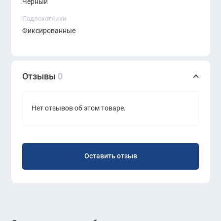
Черный
цвете
Подлокотники
Идеально сочетается с серией мебели и
Фиксированные
кресел
LAS Lead
Отзывы
0
Нет отзывов об этом товаре.
Оставить отзыв