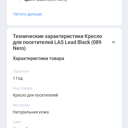
Материал обивки:
натуральная кожа
Читать дальше
Конструкция:
фиксированная, устойчивая
Каркас:
металлический, с хромированными
Технические характеристики Кресло
элементами
для посетителей LAS Lead Black (089
Nero)
Назначение:
приёмные зоны, переговорные
Характеристики товара
комнаты, кабинеты руководителей
Преимущества:
Гарантия
1 Год
Современный итальянский дизайн
Вид товара
Эргономичная форма, обеспечивающая
Кресло для посетителей
комфорт гостей
Материал
Натуральная кожа
Прочные и долговечные материалы
Цвет
Статусный внешний вид в классическом чёрном