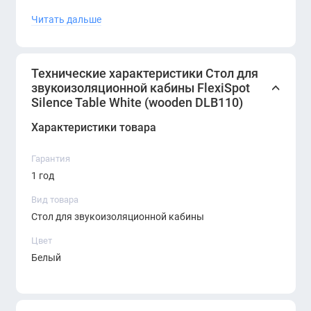
ноутбука, монитора и аксессуаров. Светлый цвет
Читать дальше
столешницы визуально расширяет пространство и
делает интерьер кабины более лёгким и
современным.
Технические характеристики Стол для
звукоизоляционной кабины FlexiSpot
FlexiSpot Silence Table — оптимальное решение для
Silence Table White (wooden DLB110)
офисов, коворкингов и open space-зон, где важны
тишина, концентрация и приватность.
Характеристики товара
Гарантия
1 год
Вид товара
Стол для звукоизоляционной кабины
Цвет
Белый