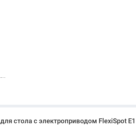
кам
абочее пространство, соответствующее вашим задачам и
для стола с электроприводом FlexiSpot E1