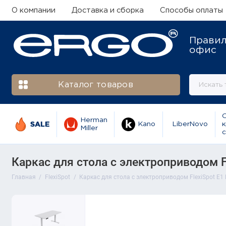
О компании
Доставка и сборка
Способы оплаты
Прави
офис
Каталог товаров
Herman
SALE
Kano
LiberNovo
к
Miller
с
Каркас для стола с электроприводом Fl
Главная
FlexiSpot
Каркас для стола с электроприводом FlexiSpot E1 