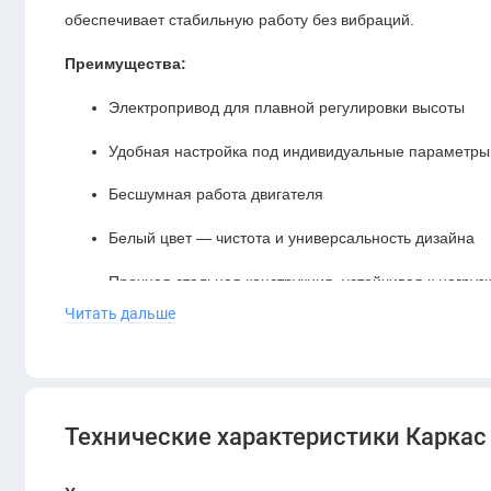
обеспечивает стабильную работу без вибраций.
Преимущества:
Электропривод для плавной регулировки высоты
Удобная настройка под индивидуальные параметры
Бесшумная работа двигателя
Белый цвет — чистота и универсальность дизайна
Прочная стальная конструкция, устойчивая к нагруз
Читать дальше
Подходит для столешниц разных размеров
FlexiSpot E1 Pro
позволяет создать персональное р
стилю жизни.
Технические характеристики Каркас 