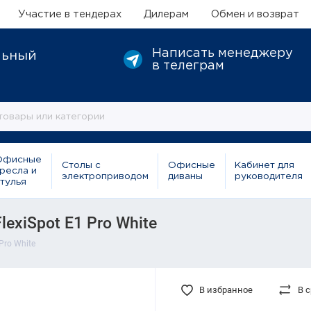
Участие в тендерах
Дилерам
Обмен и возврат
Написать менеджеру
льный
в телеграм
Офисные
Столы с
Офисные
Кабинет для
ресла и
электроприводом
диваны
руководителя
тулья
exiSpot E1 Pro White
Pro White
В избранное
В 