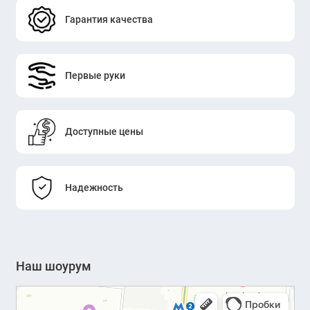
Гарантия качества
Преимущества:
Компактность
– не занимает много места
Первые руки
Стильный внешний вид
– вписывается в любой
интерьер
Быстрая установка
– готово к использованию за 2
Доступные цены
минуты
Улучшает концентрацию
– создает личное
пространство
Надежность
Для кого подойдет?
Наш шоурум
Офисные сотрудники
– зонирование в open-
space
Студенты
– разделение рабочих мест в