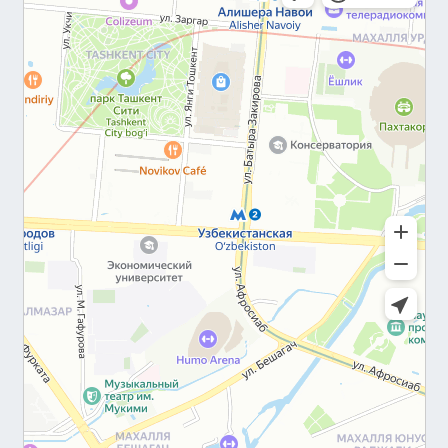
библиотеках
Коворкинги
– создание приватных зон