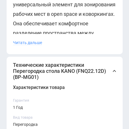
универсальный элемент для зонирования
рабочих мест в open space и коворкингах.
Она обеспечивает комфортное
разделение пространства между
сотрудниками, снижает уровень шума и
Читать дальше
создаёт ощущение личного пространства.
Технические характеристики
Модель выполнена в сдержанном сером
Перегородка стола KANO (FNQ22.12D)
цвете (BP-MG01), легко сочетается с
(BP-MG01)
мебелью различных серий KANO.
Характеристики товара
Тканевая поверхность обладает
Гарантия
звукопоглощающими свойствами, а
1 Год
скруглённые углы делают конструкцию
Вид товара
визуально мягкой и безопасной.
Перегородка