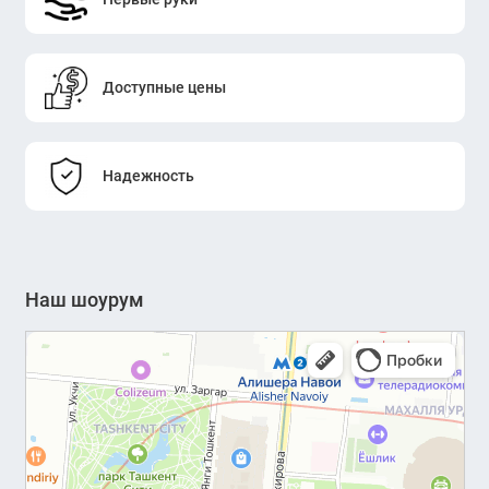
Улучшает акустический комфорт в
офисе
Доступные цены
Подходит для современных рабочих
пространств
Надежность
Лёгкий монтаж, совместимость с
серией KANO Noqi и Maddi
Устойчивость к износу и
Наш шоурум
ежедневному использованию