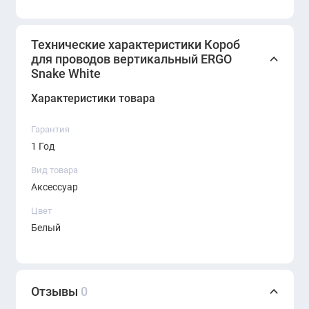
Тип: вертикальный кабель-канал (кабель-
Технические характеристики Короб
органайзер)
для проводов вертикальный ERGO
Snake White
Модель: ERGO Snake
Характеристики товара
Цвет: белый
Гарантия
Материал: прочный пластик
1 Год
Конструкция: сегментированная, гибкая
Вид товара
Аксессуар
Назначение: скрытая вертикальная
Цвет
укладка проводов от пола к столу
Белый
Подходит для: фиксированных и
регулируемых по высоте столов
Отзывы
0
Лёгкий монтаж и обслуживание