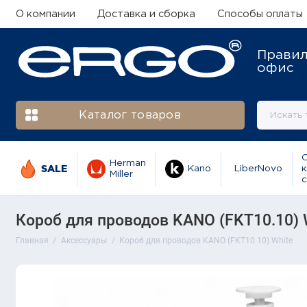
О компании
Доставка и сборка
Способы оплаты
Прави
офис
Каталог товаров
Herman
SALE
Kano
LiberNovo
к
Miller
с
Короб для проводов KANO (FKT10.10) 
Главная
Аксессуары
Короб для проводов KANO (FKT10.10) White