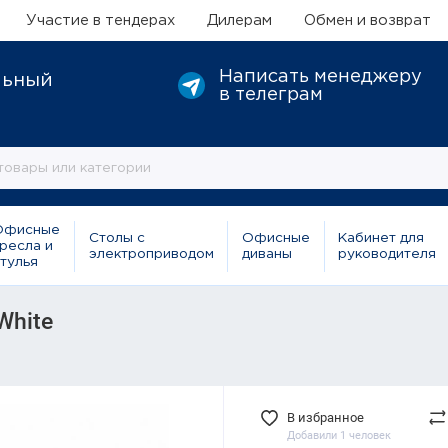
Участие в тендерах
Дилерам
Обмен и возврат
Написать менеджеру
льный
в телеграм
Офисные
Столы с
Офисные
Кабинет для
ресла и
электроприводом
диваны
руководителя
тулья
White
В избранное
Добавили 1 человек