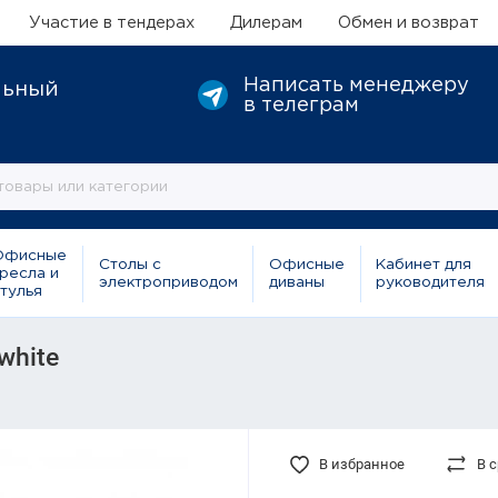
Участие в тендерах
Дилерам
Обмен и возврат
Написать менеджеру
льный
в телеграм
Офисные
Столы с
Офисные
Кабинет для
ресла и
электроприводом
диваны
руководителя
тулья
white
В избранное
В 