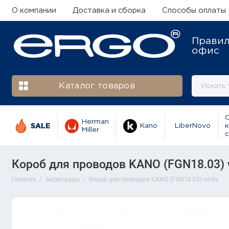
О компании
Доставка и сборка
Способы оплаты
Прави
офис
Каталог товаров
Herman
SALE
Kano
LiberNovo
к
Miller
с
Короб для проводов KANO (FGN18.03) 
Главная
Аксессуары
Короб для проводов KANO (FGN18.03) white