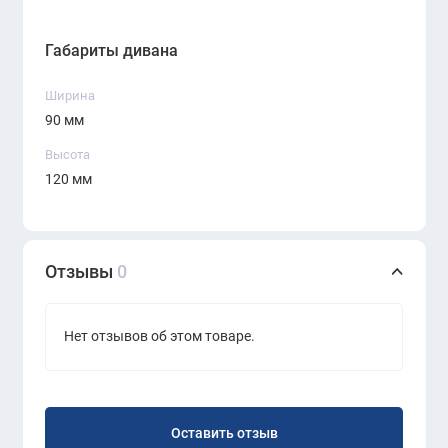
Чёрный цвет — нейтральный и
профессиональный внешний вид
Габариты дивана
Ширина
Характеристики:
90 мм
Наименование:
короб для кабелей
Высота
120 мм
Модель:
FGN15.04
Бренд:
KANO
Отзывы
0
Цвет:
Black (чёрный)
Материал:
металл с порошковым
покрытием
Нет отзывов об этом товаре.
Крепление:
нижнее, под столешницу
Применение:
Оставить отзыв