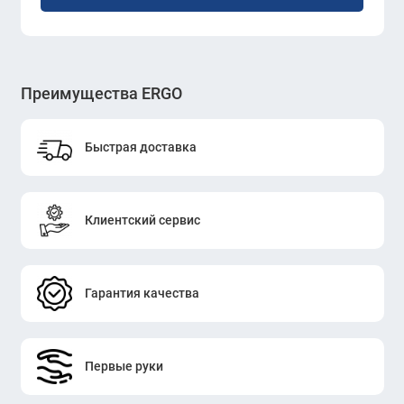
-Офисные столы в рабочих зонах
-Переговорные и конференц-залы
-Коворкинги, call-центры и open space
Преимущества ERGO
-Домашние рабочие станции с большим
количеством техники\
Быстрая доставка
Оформите заказ на
короб для проводов
KANO (FGN15.04) Black
через сайт ERGO
или посетите наш шоурум. Мы
Клиентский сервис
обеспечим оперативную доставку,
профессиональную установку и
официальную гарантию на весь
Гарантия качества
ассортимент аксессуаров KANO.
Первые руки