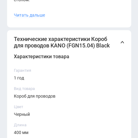
Читать дальше
Технические характеристики Короб
Преимущества:
для проводов KANO (FGN15.04) Black
Эстетичное скрытие проводов и блоков
Характеристики товара
питания
Гарантия
Защита кабелей от повреждений и перегибов
1 год
Быстрый доступ к розеткам и устройствам
Вид товара
Короб для проводов
Универсальное крепление под большинство
Цвет
моделей столов KANO
Черный
Прочный металлический корпус с защитным
Длина
покрытием
400 мм