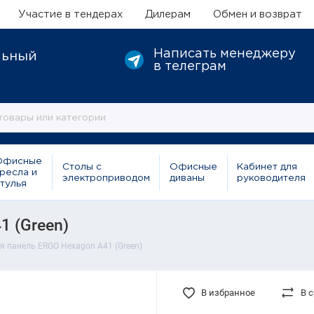
Участие в тендерах
Дилерам
Обмен и возврат
Написать менеджеру
льный
в телеграм
Офисные
Столы с
Офисные
Кабинет для
ресла и
электроприводом
диваны
руководителя
тулья
1 (Green)
я панель ERGO Hexagon A41 (Green)
В избранное
В 