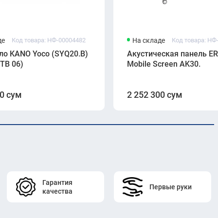
де
Код товара: НФ-00004482
На складе
Код товара: НФ
ло KANO Yoco (SYQ20.B)
Акустическая панель E
-TB 06)
Mobile Screen AK30.
00 сум
2 252 300 сум
Гарантия
Первые руки
качества