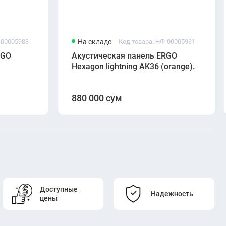
-00005983
На складе
Код товара: НФ-00005981
RGO
Акустическая панель ERGO
Hexagon lightning AK36 (orange).
880 000 сум
Доступные
Надежность
цены