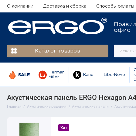
О компании
Доставка и сборка
Способы оплаты
Прави
офис
Каталог товаров
Herman
SALE
Kano
LiberNovo
к
Miller
с
Акустическая панель ERGO Hexagon A4
Главная
Акустические решения
Акустические панели
Акустическа
Хит