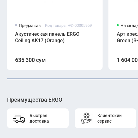
Предзаказ
Код товара: НФ-00005959
На скла
Акустическая панель ERGO
Арт крес
Ceiling AK17 (Orange)
Green (B
635 300 сум
1 604 0
Преимущества ERGO
Быстрая
Клиентский
доставка
сервис