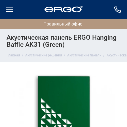
Акустическая панель ERGO Hanging
Baffle AK31 (Green)
Главная
Акустические решения
Акустические панели
Акустическая