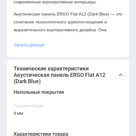
современные корпоративные интерьеры.
Акустическая панель ERGO Flat A12 (Dark Blue) — это
сочетание технологичного шумопоглощения и
выразительного корпоративного дизайна. Она
создаёт комфортную акустическую среду,
Читать дальше
подчёркивает статус интерьера и помогает
формировать профессиональное рабочее
пространство. Идеальный выбор для современных
Технические характеристики
офисов, ориентированных на качество и имидж.
Акустическая панель ERGO Flat A12
(Dark Blue)
Напольные покрытия
Толщина общая
9 мм
Характеристики товара