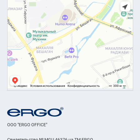
OOO "ERGO OFFICE"
Свидетельство № MGU 46376 на ТМ ERGO