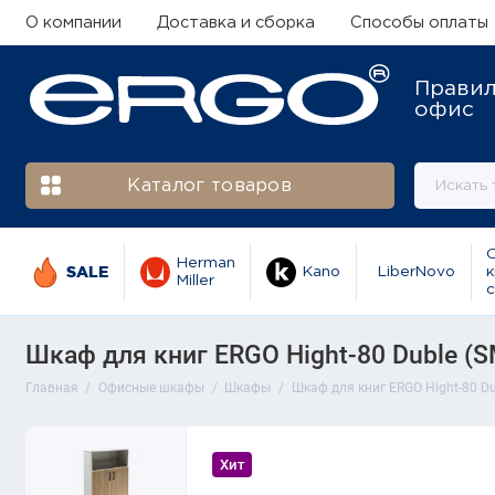
О компании
Доставка и сборка
Способы оплаты
Прави
офис
Каталог товаров
Herman
SALE
Kano
LiberNovo
к
Miller
с
Шкаф для книг ERGO Hight-80 Duble (
Главная
Офисные шкафы
Шкафы
Шкаф для книг ERGO Hight-80 D
Хит