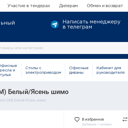
Участие в тендерах
Дилерам
Обмен и возврат
Написать менеджеру
льный
в телеграм
Офисные
Столы с
Офисные
Кабинет для
ресла и
электроприводом
диваны
руководителя
тулья
SM) Белый/Ясень шимо
uble (SM) Белый/Ясень шимо
В избранное
Добавили 1 человек