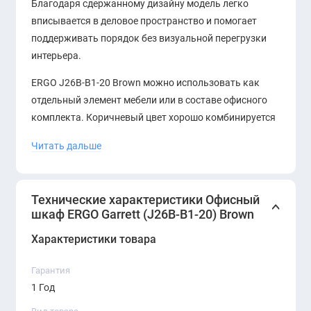
Благодаря сдержанному дизайну модель легко
вписывается в деловое пространство и помогает
поддерживать порядок без визуальной перегрузки
интерьера.
ERGO J26B-B1-20 Brown можно использовать как
отдельный элемент мебели или в составе офисного
комплекта. Коричневый цвет хорошо комбинируется
с рабочими столами, тумбами, переговорными
Читать дальше
столами и другой корпусной мебелью в едином стиле.
Основные преимущества:
Технические характеристики Офисный
— универсальный офисный шкаф для хранения
шкаф ERGO Garrett (J26B-B1-20) Brown
документов и принадлежностей;
Характеристики товара
— сдержанный коричневый оттенок Brown;
— подходит для кабинета, open space, переговорной и
Гарантия
административной зоны;
1 Год
— помогает организовать рабочее пространство и
поддерживать порядок;