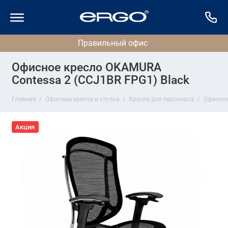
Офисное кресло OKAMURA
Contessa 2 (CCJ1BR FPG1) Black
Главная
Офисные кресла и стулья
Кресла для персонала
Офисное
Акция