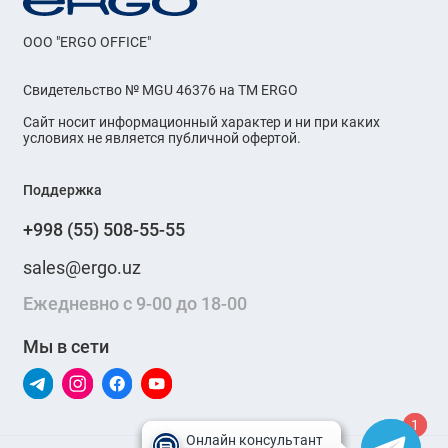
OOO "ERGO OFFICE"
Свидетельство № MGU 46376 на ТМ ERGO
Сайт носит информационный характер и ни при каких
условиях не является публичной офертой.
Поддержка
+998 (55) 508-55-55
sales@ergo.uz
Ежедневно с 9-00 до 18-00
Мы в сети
1
1