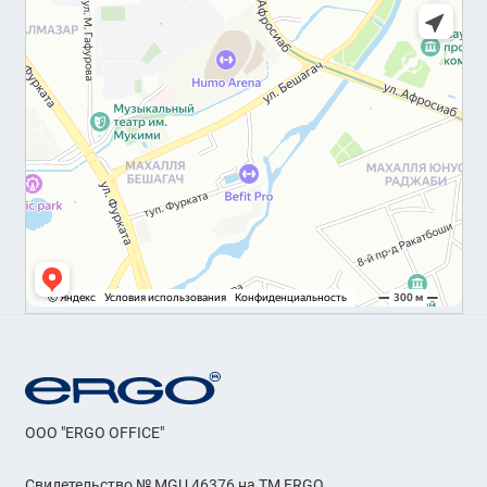
OOO "ERGO OFFICE"
Свидетельство № MGU 46376 на ТМ ERGO