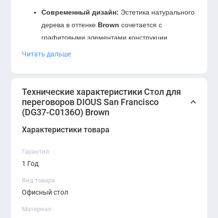
Современный дизайн:
Эстетика натурального
дерева в оттенке
Brown
сочетается с
графитовыми элементами конструкции.
Читать дальше
Функциональность:
Встроенные лючки для
проводов позволяют подключать технику прямо
на столе, поддерживая аккуратный внешний
Технические характеристики Стол для
вид.
переговоров DIOUS San Francisco
(DG37-C0136O) Brown
Надёжность:
Прочная металлическая основа и
устойчивое покрытие ЛДСП гарантируют
Характеристики товара
долговечность и презентабельность.
Гарантия
Характеристики:
1 Год
Модель:
DG37-C0136O
Вид товара
Коллекция:
DIOUS San Francisco
Офисный стол
Материал
Цвет:
Коричневый (Brown)