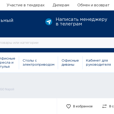
Участие в тендерах
Дилерам
Обмен и возврат
Написать менеджеру
льный
в телеграм
Офисные
Столы с
Офисные
Кабинет для
ресла и
электроприводом
диваны
руководителя
тулья
GO Napoli
В избранное
В 