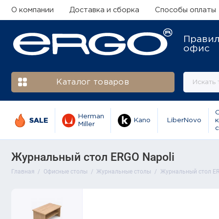
О компании
Доставка и сборка
Способы оплаты
Прави
офис
Каталог товаров
Herman
SALE
Kano
LiberNovo
к
Miller
с
Журнальный стол ERGO Napoli
Главная
Офисные столы
Журнальные столы
Журнальный стол ER