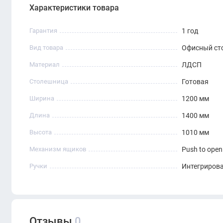
Характеристики товара
Гарантия
1 год
Вид товара
Офисный ст
Материал
ЛДСП
Столешница
Готовая
Ширина
1200 мм
Длина
1400 мм
Высота
1010 мм
Механизм ящиков
Push to open
Ручки
Интегриров
Отзывы
0