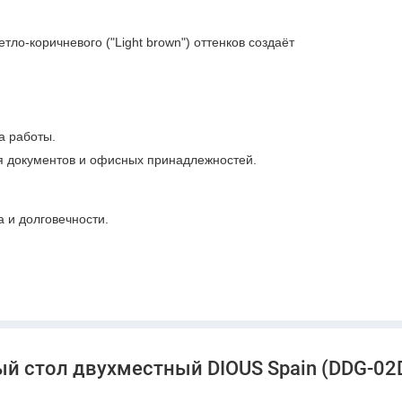
тло-коричневого ("Light brown") оттенков создаёт
а работы.
я документов и офисных принадлежностей.
а и долговечности.
й стол двухместный DIOUS Spain (DDG-02D
оздания комфортного и продуктивного рабочего места.