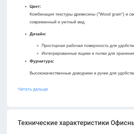
Цвет:
Комбинация текстуры древесины ("Wood grain") и све
современный и уютный вид.
Дизайн:
Просторная рабочая поверхность для удобств
Интегрированные ящики и полки для хранени
Фурнитура:
Высококачественные доводчики и ручки для удобств
Преимущества:
Читать дальше
Современный и универсальный внешний вид.
Удобство хранения благодаря встроенным секциям.
Долговечность материалов и лёгкость в уходе.
Технические характеристики Офисны
ERGO DIOUS DDG-02D15
станет отличным выбором для с