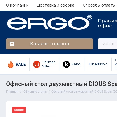
О компании
Доставка и сборка
Способы оплаты
Прави
офис
Каталог товаров
Herman
SALE
Kano
LiberNovo
к
Miller
с
Офисный стол двухместный DIOUS Spai
Главная
Офисные столы
Офисный стол двухместный DIOUS Spain (DD
Акция