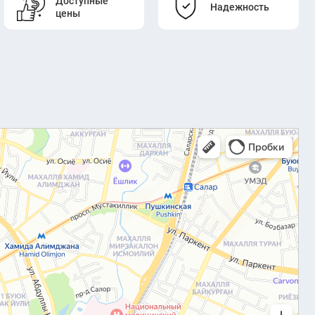
Доступные
Надежность
цены