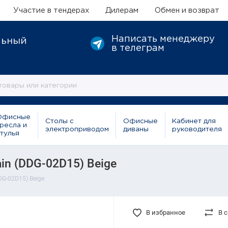
Участие в тендерах
Дилерам
Обмен и возврат
Написать менеджеру
льный
в телеграм
Офисные
Столы с
Офисные
Кабинет для
ресла и
электроприводом
диваны
руководителя
тулья
n (DDG-02D15) Beige
G-02D15) Beige
В избранное
В 