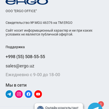
OOO "ERGO OFFICE"
Свидетельство № MGU 46376 на ТМ ERGO
Сайт носит информационный характер и ни при каких
условиях не является публичной офертой.
Поддержка
+998 (55) 508-55-55
sales@ergo.uz
Ежедневно с 9-00 до 18-00
Мы в сети
1
1