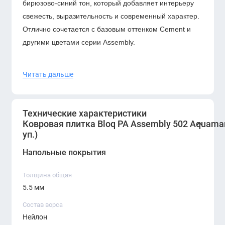
бирюзово-синий тон, который добавляет интерьеру
свежесть, выразительность и современный характер.
Отлично сочетается с базовым оттенком Cement и
другими цветами серии Assembly.
Ковровая плитка Bloq PA Assembly 502 Aquamarine —
Читать дальше
стильное и долговечное покрытие, идеально
подходящее для современных офисов, которым
нужен свежий цветовой акцент и устойчивость к
Технические характеристики
высокой нагрузке. Бирюзовый оттенок добавляет
Ковровая плитка Bloq PA Assembly 502 Aquamari
динамику, а полиамид обеспечивает долгий срок
уп.)
службы.
Напольные покрытия
Толщина общая
5.5 мм
Состав ворса
Нейлон