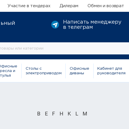
Участие в тендерах
Дилерам
Обмен и возврат
Написать менеджеру
льный
в телеграм
Офисные
Столы с
Офисные
Кабинет для
ресла и
электроприводом
диваны
руководителя
тулья
B
E
F
H
K
L
M