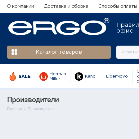
О компании
Доставка и сборка
Способы оплаты
Прави
офис
Каталог товаров
Herman
SALE
Kano
LiberNovo
к
Miller
с
Производители
Главная
Производитель