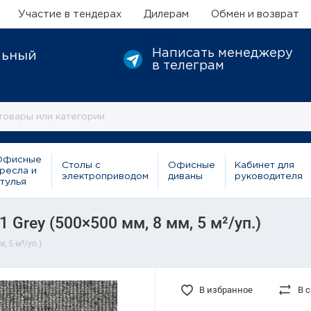
Участие в тендерах
Дилерам
Обмен и возврат
Написать менеджеру
льный
в телеграм
Офисные
Столы с
Офисные
Кабинет для
ресла и
электроприводом
диваны
руководителя
тулья
 Grey (500×500 мм, 8 мм, 5 м²/уп.)
, 5 м²/уп.)
В избранное
В 