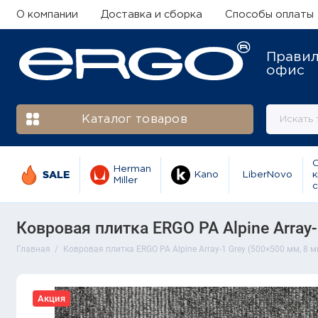
О компании
Доставка и сборка
Способы оплаты
Прави
офис
Каталог товаров
Herman
SALE
Kano
LiberNovo
к
Miller
с
Ковровая плитка ERGO PA Alpine Array-1
Главная
Ковровая плитка ERGO PA Alpine Array-1 Grey (500×500 мм, 8 мм
Акция