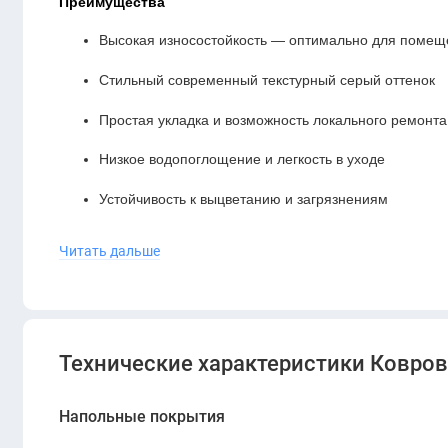
Преимущества
Высокая износостойкость — оптимально для помещ
Стильный современный текстурный серый оттенок
Простая укладка и возможность локального ремонта
Низкое водопоглощение и легкость в уходе
Устойчивость к выцветанию и загрязнениям
Подходит под офисные кресла с роликами
Читать дальше
Улучшенная акустика помещения за счёт структуры 
ERGO PA Alpine Array-1 Gray
— это надёжная, долг
офисов. Благодаря прочному материалу, универсал
Технические характеристики Ковровая
идеальным решением для любого коммерческого пр
Напольные покрытия