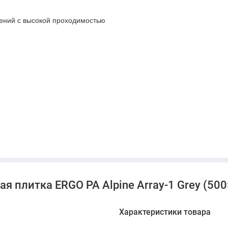
ений с высокой проходимостью
ворса
овечная и эстетичная ковровая плитка для современных
ьному серому оттенку и удобному формату, она станет
 плитка ERGO PA Alpine Array-1 Grey (500×
остранства.
Характеристики товара