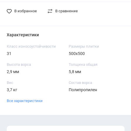
В избранное
В сравнение
Характеристики
Класс износоустойчивости
Размеры плитки
31
500х500
Высота ворса
Толщина общая
2,9 мм
5,8 мм
Вес
Состав ворса
3,7 кг
Полипропилен
Все характеристики