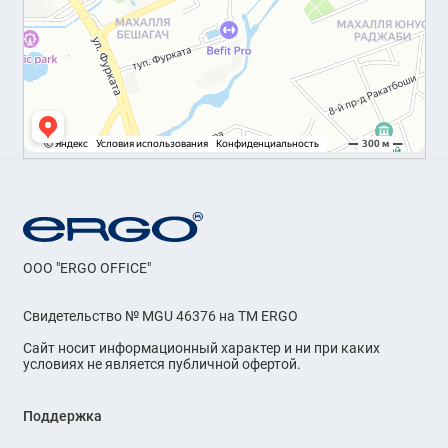
Применение:
Bloq Vienna 93
идеально подходит для:
Офисных помещений
Торговых центров и магазинов
Гостиниц, ресторанов и кафе
Холлов и коридоров в жилых
помещениях
OOO "ERGO OFFICE"
Общественных и коммерческих объектов
Свидетельство № MGU 46376 на ТМ ERGO
с высокой проходимостью
Сайт носит информационный характер и ни при каких
условиях не является публичной офертой.
Ковровая плитка
Bloq Vienna 93
— это
идеальный выбор для создания стильного и
Поддержка
функционального покрытия, которое не