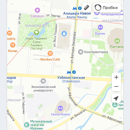
Преимущества:
Износостойкость
: плитка сохраняет свой
внешний вид даже при интенсивной
эксплуатации.
Легкость в укладке
: быстро и легко
укладывается, не требуя
профессиональных навыков.
Безопасность
: антискользящий слой
повышает безопасность.
Экологичность
: безопасна для здоровья
и окружающей среды.
Удобство в обслуживании
: легко
чистится и устойчива к загрязнениям.