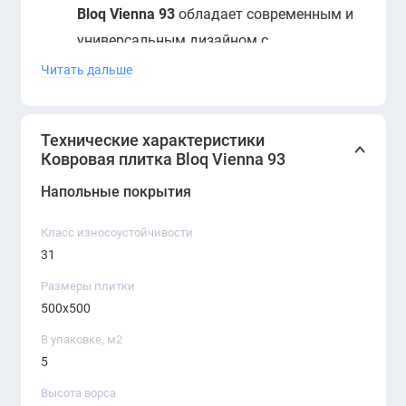
Bloq Vienna 93
обладает современным и
универсальным дизайном с
геометрическим или текстурированным
Читать дальше
узором, который добавляет визуальную
глубину и интерес в любой интерьер.
Технические характеристики
Нейтральная цветовая палитра плитки
Ковровая плитка Bloq Vienna 93
позволяет легко сочетать ее с
Напольные покрытия
различными стилями и компонентами
интерьера, будь то офис, торговая
Класс износоустойчивости
площадь, гостиница или жилое
31
пространство.
Размеры плитки
500х500
Износостойкость и долговечность
В упаковке, м2
Плитка
Bloq Vienna 93
изготовлена из
5
высококачественных синтетических
волокон, что делает ее чрезвычайно
Высота ворса