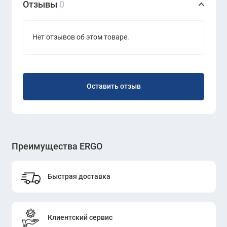
Отзывы
0
позволяет сократить время и расходы на
монтаж.
Нет отзывов об этом товаре.
Антискользящий эффект
Каждая плитка оснащена
антискользящей основой, что повышает
Оставить отзыв
безопасность, особенно в помещениях с
высокой проходимостью. Это
предотвращает случайные падения и
делает плитку подходящей для
Преимущества ERGO
использования в общественных местах,
где важна безопасность.
Быстрая доставка
Устойчивость к загрязнениям
Плитка
Bloq Vienna 93
устойчива к
загрязнениям, а ее текстурированная
Клиентский сервис