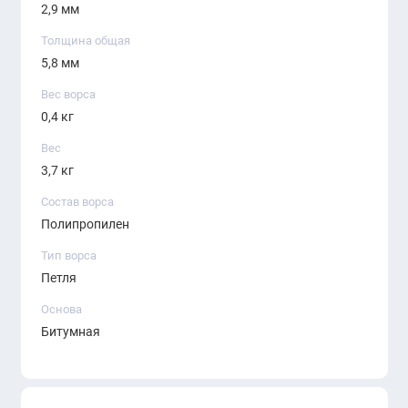
2,9 мм
прочной и устойчивой к механическому
воздействию. Она отлично сохраняет
Толщина общая
5,8 мм
свой внешний вид, даже при интенсивном
использовании в помещениях с высокой
Вес ворса
0,4 кг
проходимостью. Это идеальный выбор
для офисов, гостиниц, торговых центров
Вес
3,7 кг
и других общественных пространств.
Состав ворса
Легкость в укладке
Полипропилен
Плитка имеет квадратную форму, что
Тип ворса
упрощает процесс укладки и дает
Петля
возможность легко заменить
Основа
поврежденные элементы без
Битумная
необходимости демонтировать все
покрытие. Укладка
Bloq Vienna 93
не
требует специальных навыков, что