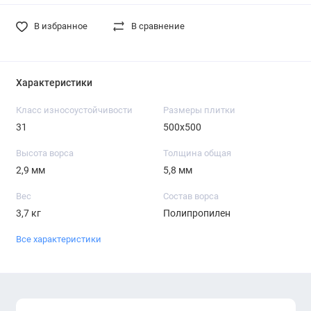
В избранное
В сравнение
Характеристики
Класс износоустойчивости
Размеры плитки
31
500х500
Высота ворса
Толщина общая
2,9 мм
5,8 мм
Вес
Состав ворса
3,7 кг
Полипропилен
Все характеристики