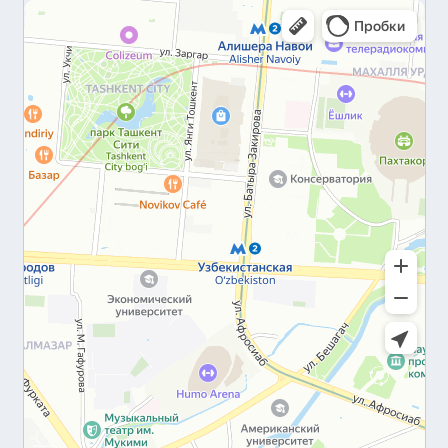
длительном использовании.
Легкость в укладке
: удобная форма
плитки позволяет быстро и просто
выполнить монтаж.
Удобство в обслуживании
: требует
минимального ухода, легко чистится.
Безопасность
: антискользящий слой
предотвращает скольжение и
увеличивает безопасность.
Экологичность
: безопасна для здоровья
и окружающей среды.
Применение: