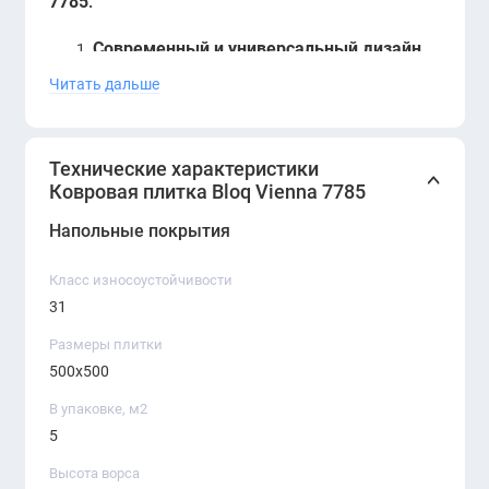
7785
:
Современный и универсальный дизайн
Betap Vienna 7785
выделяется стильным
Читать дальше
геометрическим рисунком и
сдержанными, но элегантными цветами,
Технические характеристики
которые легко адаптируются под любой
Ковровая плитка Bloq Vienna 7785
интерьер. Ее текстурированная
Напольные покрытия
поверхность добавляет глубину и
визуальную интересность, не перегружая
Класс износоустойчивости
пространство.
31
Размеры плитки
Износостойкость и долговечность
500х500
Плитка
Betap Vienna 7785
выполнена из
В упаковке, м2
высококачественных синтетических
5
волокон, что гарантирует ей
долговечность и устойчивость к
Высота ворса