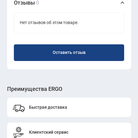
Отзывы
0
поддерживать идеальный внешний вид в
любых условиях.
Нет отзывов об этом товаре.
Антискользящий эффект
Каждая плитка
Betap Vienna 7785
оснащена антискользящей основой, что
Оставить отзыв
повышает безопасность при
эксплуатации. Это особенно важно в
местах с высокой проходимостью, где
вероятность скольжения может быть
Преимущества ERGO
увеличена.
Экологичность и безопасность
Быстрая доставка
Материалы, использованные для
производства ковровой плитки, являются
экологически безопасными. Они не
Клиентский сервис