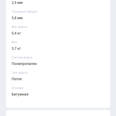
2,9 мм
интенсивному износу. Она сохраняет
свою форму и внешний вид даже при
Толщина общая
5,8 мм
постоянной нагрузке, что делает ее
идеальной для помещений с высокой
Вес ворса
0,4 кг
проходимостью, таких как офисы,
торговые площади и общественные зоны.
Вес
3,7 кг
Легкость в укладке и обслуживании
Состав ворса
Укладка плитки не требует специальных
Полипропилен
навыков и инструментов, что делает ее
Тип ворса
удобной для использования как
Петля
профессиональными, так и любителями.
Основа
Плитки легко заменяются или
Битумная
перемещаются, а для ухода достаточно
периодической уборки пылесосом или
сухой чистки. Это позволяет