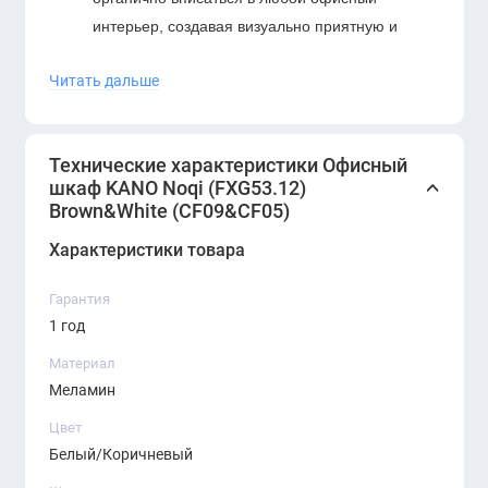
интерьер, создавая визуально приятную и
профессиональную атмосферу.
Читать дальше
Высококачественные материалы
: Шкаф
изготовлен из прочного ламинированного ДСП,
что обеспечивает долговечность и устойчивость
Технические характеристики Офисный
к повреждениям. Ламинированное покрытие
шкаф KANO Noqi (FXG53.12)
защищает поверхность от царапин и износа,
Brown&White (CF09&CF05)
сохраняя привлекательный внешний вид.
Характеристики товара
Удобная система хранения
: Шкаф включает в
себя закрытые секции с дверцами для
Гарантия
хранения документов и офисных
1 год
принадлежностей. Внутренние полки
Материал
позволяют организовать хранение важных
Меламин
бумаг и материалов, поддерживая порядок и
легкий доступ к ним.
Цвет
Эргономика и функциональность
:
Белый/Коричневый
Оптимальная высота и удобная конструкция