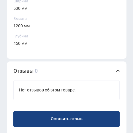
Ширина
шкафа обеспечивают максимальное
530 мм
использование пространства для хранения.
Высота
Закрытые секции помогают сохранять
1200 мм
конфиденциальность документов, а также
Глубина
скрывают офисные принадлежности от
450 мм
посторонних глаз.
Современная фурнитура
: Удобные ручки и
качественные механизмы открывания дверей
обеспечивают комфорт в ежедневном
Отзывы
0
использовании шкафа.
Нет отзывов об этом товаре.
Оставить отзыв