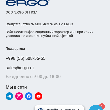
OOO "ERGO OFFICE"
Свидетельство № MGU 46376 на ТМ ERGO
Сайт носит информационный характер и ни при каких
условиях не является публичной офертой.
Поддержка
+998 (55) 508-55-55
sales@ergo.uz
Ежедневно с 9-00 до 18-00
Мы в сети
1
1