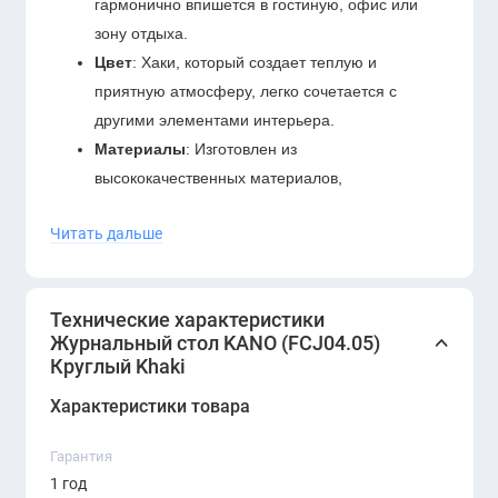
гармонично впишется в гостиную, офис или
зону отдыха.
Цвет
: Хаки, который создает теплую и
приятную атмосферу, легко сочетается с
другими элементами интерьера.
Материалы
: Изготовлен из
высококачественных материалов,
обеспечивающих долговечность и устойчивость
Читать дальше
к повседневному использованию.
Функциональность
: Просторная поверхность
позволяет удобно разместить журналы, напитки
Технические характеристики
или декоративные элементы.
Журнальный стол KANO (FCJ04.05)
Прочная конструкция
: Устойчивые ножки и
Круглый Khaki
надежная конструкция обеспечивают
Характеристики товара
стабильность и длительный срок службы.
Журнальный стол KANO (FCJ04.05) круглый
Гарантия
Khaki
станет неотъемлемой частью вашего
1 год