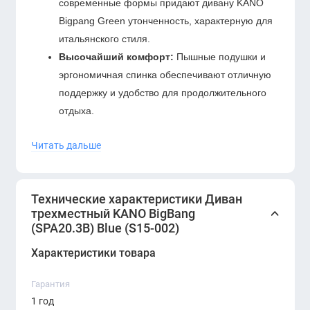
современные формы придают дивану KANO
Bigpang Green утонченность, характерную для
итальянского стиля.
Высочайший комфорт:
Пышные подушки и
эргономичная спинка обеспечивают отличную
поддержку и удобство для продолжительного
отдыха.
Качественные материалы:
Прочные и
Читать дальше
долговечные материалы гарантируют
надежность и долгий срок службы дивана.
Идеальные места для использования:
Технические характеристики Диван
трехместный KANO BigBang
Гостиная, создавая уютное место для
(SPA20.3B) Blue (S15-002)
семейных вечеров.
Характеристики товара
Офис, добавляя комфорт и стиль вашему
рабочему пространству.
Гарантия
Лобби и общественные зоны, где важны
1 год
комфорт и элегантность.