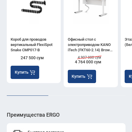
Короб для проводов
Офисный стол с
Эта
вертикальный FlexiSpot
электроприводом KANO
(Бе
Snake CMP017-B
iTech (FKT60-2.14) Brown
(CF09)
247 500 сум
4 907 000 сум
4 764 000 сум
Купить
Купить
К
Преимущества ERGO