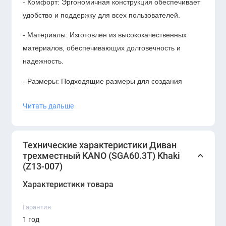
- Комфорт: Эргономичная конструкция обеспечивает
удобство и поддержку для всех пользователей.
- Материалы: Изготовлен из высококачественных
материалов, обеспечивающих долговечность и
надежность.
- Размеры: Подходящие размеры для создания
уютной зоны как в офисе, так и в домашнем
Читать дальше
интерьере.
Технические характеристики Диван
Преимущества:
трехместный KANO (SGA60.3T) Khaki
(Z13-007)
- Универсальность использования: Идеально
подходит для размещения в офисных помещениях и
Характеристики товара
домашних гостинных, обеспечивая стиль и
функциональность.
Гарантия
1 год
- Прочный дизайн: Черный цвет и классический