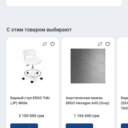
С этим товаром выбирают
Барный стул ERGO Toki
Акустическая панель
Бар
(JP) White
ERGO Hexagon A05 (Grey)
(EX
TA0
3 100 000 сум
1 166 600 сум