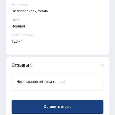
TA02) сочетает в себе стиль, комфорт и
Материал
функциональность, делая его отличным выбором для
Полипропилен, ткань
различных пространств и потребностей.
Цвет
Чёрный
Макс нагрузка
120 кг
Отзывы
0
Нет отзывов об этом товаре.
Оставить отзыв