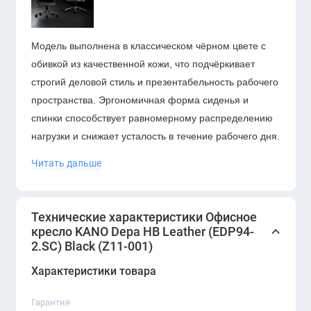
Модель выполнена в классическом чёрном цвете с
обивкой из качественной кожи, что подчёркивает
строгий деловой стиль и презентабельность рабочего
пространства. Эргономичная форма сиденья и
спинки способствует равномерному распределению
нагрузки и снижает усталость в течение рабочего дня.
Читать дальше
Кресло оснащено механизмом качания и
регулировкой высоты сиденья для индивидуальной
настройки. Прочное пятилучевое основание и
Технические характеристики Офисное
надёжные ролики обеспечивают устойчивость,
кресло KANO Depa HB Leather (EDP94-
мобильность и длительный срок службы.
KANO Depa
2.SC) Black (Z11-001)
HB Leather
идеально подойдёт для руководителей,
Характеристики товара
переговорных комнат и представительских офисов.
Гарантия