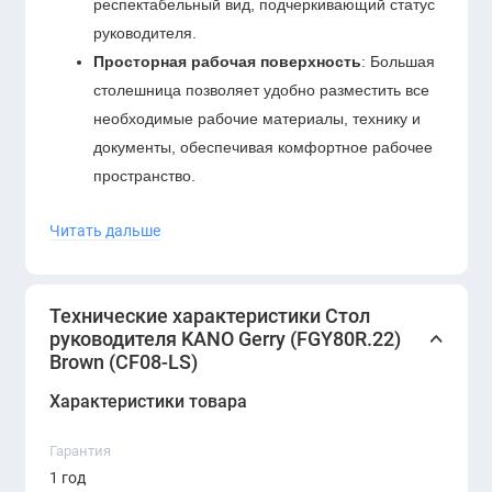
респектабельный вид, подчеркивающий статус
руководителя.
Просторная рабочая поверхность
: Большая
столешница позволяет удобно разместить все
необходимые рабочие материалы, технику и
документы, обеспечивая комфортное рабочее
пространство.
Высококачественные материалы
: Стол
Читать дальше
изготовлен из прочных и долговечных
материалов, что гарантирует устойчивость к
повседневным нагрузкам и длительное
Технические характеристики Стол
сохранение эстетического вида.
руководителя KANO Gerry (FGY80R.22)
Функциональные элементы
: Встроенные
Brown (CF08-LS)
секции для хранения документов и офисных
Характеристики товара
принадлежностей позволяют поддерживать
порядок на рабочем месте и организовывать
Гарантия
рабочие процессы максимально эффективно.
1 год
Эргономичность
: Каждая деталь стола