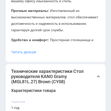
вашему офису изысканность и стиль.
Прочные материалы:
Изготовленный из
высококачественных материалов, стол обеспечивает
долговечность и надежность в использовании,
гарантируя долгий срок службы.
Удобство и комфорт:
Просторная столешница и
эргономичный дизайн создают комфортные условия
Читать дальше
для работы, идеальные для руководителей и
профессионалов.
Функциональность:
Стол оснащен необходимыми
Технические характеристики Стол
элементами для эффективного ведения деловых
руководителя KANO Gramy
(MGL81L.27) Brown (CY08)
переговоров и выполнения рабочих задач.
Характеристики товара
Приобретите офисный стол руководителя KANO
Gramy Brown (CY08) для вашего офиса в Узбекистане
Гарантия
и добавьте элегантность и функциональность в свое
1 год
рабочее пространство. Этот стол отражает высокие