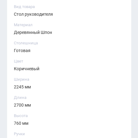
Вид товара
стандарты качества и дизайна, что делает его
Стол руководителя
идеальным выбором для создания
профессиональной и стильной рабочей атмосферы.
Материал
Деревянный Шпон
Столешница
Готовая
Цвет
Коричневый
Ширина
2245 мм
Длина
2700 мм
Высота
760 мм
Ручки