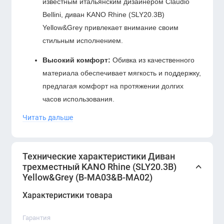
известным итальянским дизайнером Claudio
Bellini, диван KANO Rhine (SLY20.3B)
Yellow&Grey привлекает внимание своим
стильным исполнением.
Высокий комфорт:
Обивка из качественного
материала обеспечивает мягкость и поддержку,
предлагая комфорт на протяжении долгих
часов использования.
Читать дальше
Универсальность использования:
Идеально
подходит для домашнего интерьера или
офисных пространств, добавляя в них стиль и
Технические характеристики Диван
функциональность.
трехместный KANO Rhine (SLY20.3B)
Yellow&Grey (B-MA03&B-MA02)
Технические характеристики:
Характеристики товара
Материал обивки:
Высококачественная ткань,
легкая в уходе и долговечная.
Гарантия