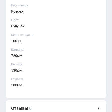
идеальное решение. Заказывайте это кресло на
Вид товара
нашем сайте и создайте пространство, которое
Кресло
вдохновляет и радует глаз.
Цвет
Голубой
Макс нагрузка
100 кг
Ширина
720мм
Высота
530мм
Глубина
580мм
Отзывы
0