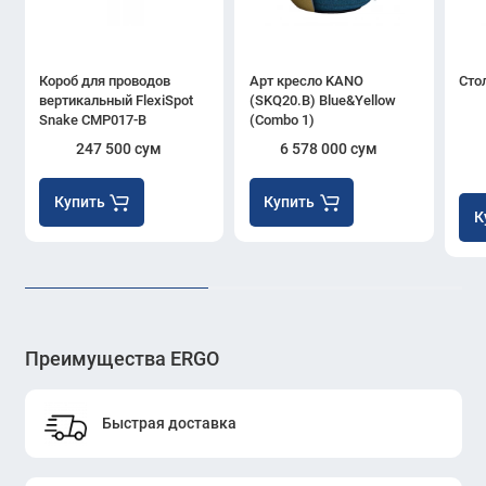
Короб для проводов
Арт кресло KANO
Сто
вертикальный FlexiSpot
(SKQ20.B) Blue&Yellow
Snake CMP017-B
(Combo 1)
247 500 сум
6 578 000 сум
Купить
Купить
К
Преимущества ERGO
Быстрая доставка