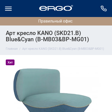
Арт кресло KANO (SKD21.B)
Blue&Cyan (B-MB03&BP-MG01)
Главная
Арт кресло KANO (SKD21.B) Blue&Cyan (B-MB03&BP-MG01)
Хит