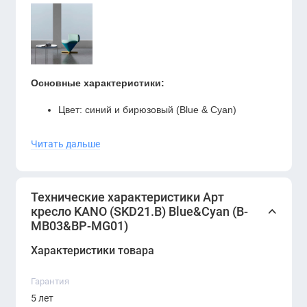
Основные характеристики:
Цвет: синий и бирюзовый (Blue & Cyan)
Уникальный арт-дизайн
Читать дальше
Эргономичная форма для максимального
комфорта
Высококачественные материалы
Технические характеристики Арт
Подходит для гостиной, офиса или зоны
кресло KANO (SKD21.B) Blue&Cyan (B-
отдыха
MB03&BP-MG01)
Легко сочетается с другими предметами
Характеристики товара
мебели из коллекции KANO
Если вы хотите добавить своему интерьеру яркости и
Гарантия
оригинальности, арт-кресло KANO Blue & Cyan – это
5 лет