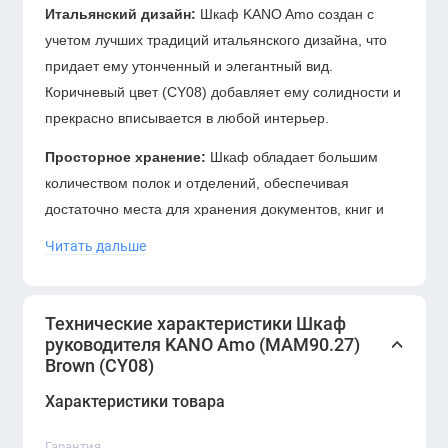
Итальянский дизайн:
Шкаф KANO Amo создан с
учетом лучших традиций итальянского дизайна, что
придает ему утонченный и элегантный вид.
Коричневый цвет (CY08) добавляет ему солидности и
прекрасно вписывается в любой интерьер.
Просторное хранение:
Шкаф обладает большим
количеством полок и отделений, обеспечивая
достаточно места для хранения документов, книг и
других офисных принадлежностей, что помогает
Читать дальше
поддерживать порядок на рабочем месте.
Высококачественные материалы:
Изготовленный
Технические характеристики Шкаф
из прочных материалов, шкаф гарантирует
руководителя KANO Amo (MAM90.27)
долговечность и надежность в использовании, что
Brown (CY08)
особенно важно для интенсивной эксплуатации в
Характеристики товара
офисе.
Функциональность:
Шкаф KANO Amo разработан с
Гарантия