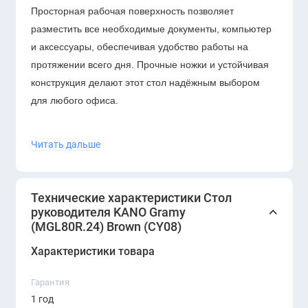
Просторная рабочая поверхность позволяет
разместить все необходимые документы, компьютер
и аксессуары, обеспечивая удобство работы на
протяжении всего дня. Прочные ножки и устойчивая
конструкция делают этот стол надёжным выбором
для любого офиса.
Основные характеристики:
Читать дальше
Цвет: коричневый (Brown)
Просторная рабочая поверхность
Высококачественные материалы
Технические характеристики Стол
Устойчивая и прочная конструкция
руководителя KANO Gramy
(MGL80R.24) Brown (CY08)
Подходит для любого современного офиса
Легко сочетается с другими предметами
Характеристики товара
мебели из коллекции KANO
Гарантия
Если вы ищете стильный и функциональный стол для
1 год
руководителя, который подчеркнёт вашу