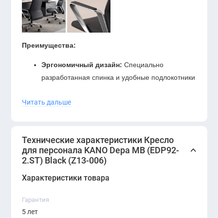
Преимущества:
Эргономичный дизайн:
Специально
разработанная спинка и удобные подлокотники
поддерживают правильную осанку и комфорт в
Читать дальше
течение рабочего дня.
Высококачественные материалы:
Прочная
металлическая база и качественная эко кожа
Технические характеристики Кресло
обеспечивают устойчивость и легкость в уходе.
для персонала KANO Depa MB (EDP92-
Современный стиль:
Черный цвет и
2.ST) Black (Z13-006)
элегантные линии делают кресло не только
Характеристики товара
удобным, но и стильным аксессуаром
офисного пространства.
Гарантия
Функциональность:
Колесики для легкого
5 лет
перемещения и регулируемая высота сиденья