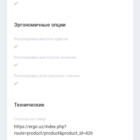
✅
Эргономичные опции
Регулировка высоты кресла
✅
Регулировка жесткости качания
✅
Регулировка угла наклона спинки
✅
Технические
Ссылка на товар
https://ergo.uz/index.php?
route=product/product&product_id=426