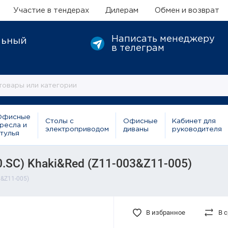
Участие в тендерах
Дилерам
Обмен и возврат
Написать менеджеру
льный
в телеграм
Офисные
Столы с
Офисные
Кабинет для
ресла и
электроприводом
диваны
руководителя
тулья
.SC) Khaki&Red (Z11-003&Z11-005)
3&Z11-005)
В избранное
В 