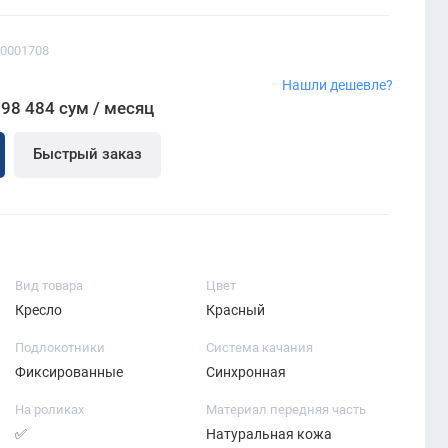
00001708
Нашли дешевле?
098 484 сум / месяц
Быстрый заказ
Вид товара
Цвет
Кресло
Красный
Подлокотники
Система качания
Фиксированные
Синхронная
На роликах
Материал передняя часть
✅
Натуральная кожа