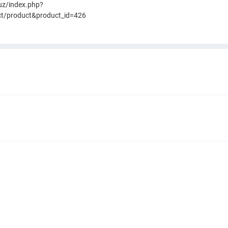
.uz/index.php?
ct/product&product_id=426