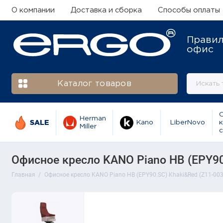
О компании
Доставка и сборка
Способы оплаты
Прави
офис
Каталог товаров
Herman
SALE
Kano
LiberNovo
к
Miller
с
Офисное кресло KANO Piano HB (EPY90
Главная
Офисное кресло KANO Piano HB (EPY90.SC) Khaki&Red (Z11-00