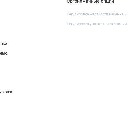
Эргономичные опции
Регулировка жесткости качания
Регулировка угла наклона спинки
инка
нные
я кожа