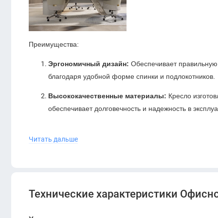
Преимущества:
Эргономичный дизайн:
Обеспечивает правильную 
благодаря удобной форме спинки и подлокотников.
Высококачественные материалы:
Кресло изготов
обеспечивает долговечность и надежность в эксплуа
Универсальная цветовая гамма:
Сочетание хаки и
Читать дальше
современный вид, подходящий для любого офисног
Идеально для всех руководителей и сотрудник
проводящих важные переговоры, так и для сотрудни
Не упустите возможность улучшить рабочую атмосферу с
Технические характеристики Офисно
Khaki&Red (Z11-005&Z11-001). Приобретите его сейчас и 