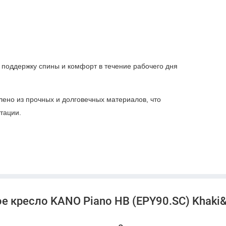
поддержку спины и комфорт в течение рабочего дня
лено из прочных и долговечных материалов, что
тации.
 красного цвета придает интерьеру офиса стильный и
о пространства.
ов:
Кресло идеально подходит как для руководителей,
ков, работающих за рабочим столом весь день.
 офисным креслом KANO Piano HB в цветовой гамме
е кресло KANO Piano HB (EPY90.SC) Khaki
обеспечьте комфорт и элегантность вашему офису!