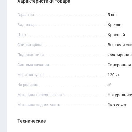
Характеристики товара
Гарантия
5 лет
Вид товара
Кресло
Цвет
Красный
Спинка кресла
Высокая сп
Подлокотники
Фиксирова
Система качания
Синхронная
Макс нагрузка
120 кг
На роликах
✅
Материал передняя часть
Натуральна
Материал задняя часть
Эко кожа
Технические