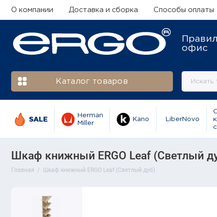
О компании
Доставка и сборка
Способы оплаты
Прави
офис
Каталог товаров
Herman
SALE
Kano
LiberNovo
к
Miller
с
Шкаф книжный ERGO Leaf (Светлый ду
Главная
Шкаф книжный ERGO Leaf (Светлый дуб)