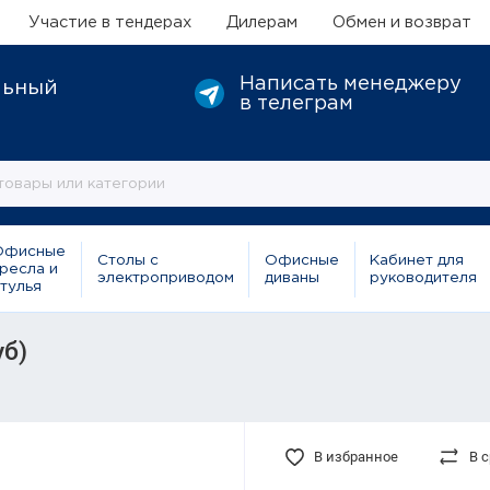
Участие в тендерах
Дилерам
Обмен и возврат
Написать менеджеру
льный
в телеграм
Офисные
Столы с
Офисные
Кабинет для
ресла и
электроприводом
диваны
руководителя
тулья
б)
В избранное
В 